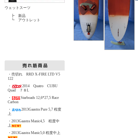
ウェットスーツ
┣
新品
┗
アウトレット
・売切れ RRD X-FIRE LTD V5
122
・
2014 Quatro CUBU
Quad ７８L
・
Starboads 12,6*27,5 Race
Carbon
・
2013Gaastra Pure 5,7 程度
上
・2013Gaastra Manic4,5 程度中
上
・2013Gaastra Manic5,0 程度中上