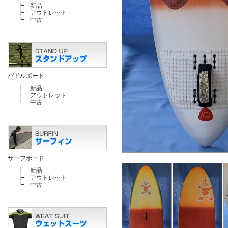
┣
新品
┣
アウトレット
┗
中古
パドルボード
┣
新品
┣
アウトレット
┗
中古
サーフボード
┣
新品
┣
アウトレット
┗
中古