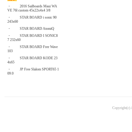
・
2016 Sailboards Maui WA
VE 76l custom 45x22x4x4 3/8
・
STAR BOARD i sonic 90
243x60
・
STAR BOARD AtomiQ
・
STAR BOARD I SONIC8
7 232x60
・
STAR BOARD Free Wave
103
・
STAR BOARD KODE 23
4x65
・
JP Free Slalom SPORT65 1
09.0
Copyright(c)