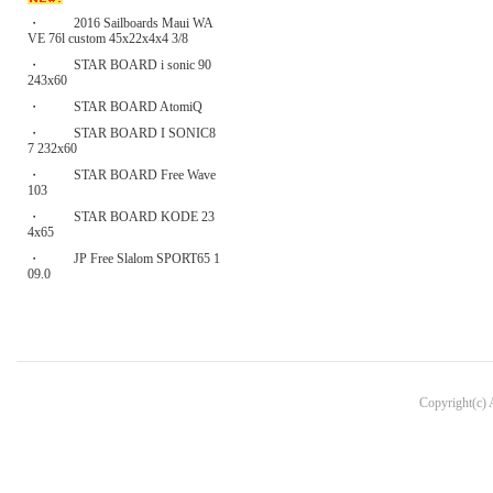
・
2016 Sailboards Maui WA
VE 76l custom 45x22x4x4 3/8
・
STAR BOARD i sonic 90
243x60
・
STAR BOARD AtomiQ
・
STAR BOARD I SONIC8
7 232x60
・
STAR BOARD Free Wave
103
・
STAR BOARD KODE 23
4x65
・
JP Free Slalom SPORT65 1
09.0
Copyright(c)