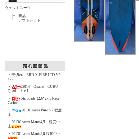
ウェットスーツ
┣
新品
┗
アウトレット
・売切れ RRD X-FIRE LTD V5
122
・
2014 Quatro CUBU
Quad ７８L
・
Starboads 12,6*27,5 Race
Carbon
・
2013Gaastra Pure 5,7 程度
上
・2013Gaastra Manic4,5 程度中
上
・2013Gaastra Manic5,0 程度中上