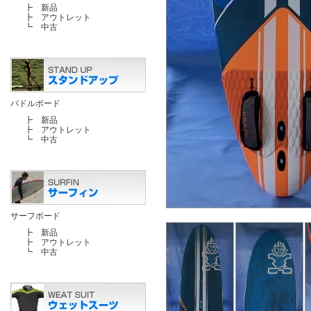
┣
新品
┣
アウトレット
┗
中古
パドルボード
┣
新品
┣
アウトレット
┗
中古
サーフボード
┣
新品
┣
アウトレット
┗
中古