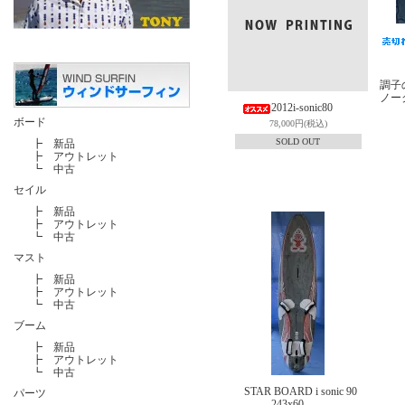
調子
ノー
2012i-sonic80
ボード
78,000円(税込)
SOLD OUT
┣
新品
┣
アウトレット
┗
中古
セイル
┣
新品
┣
アウトレット
┗
中古
マスト
┣
新品
┣
アウトレット
┗
中古
ブーム
┣
新品
┣
アウトレット
┗
中古
STAR BOARD i sonic 90
パーツ
243x60