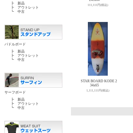
┣
新品
111,111円(税込)
┣
アウトレット
┗
中古
パドルボード
┣
新品
┣
アウトレット
┗
中古
STAR BOARD KODE 2
34x65
1,111,111円(税込)
サーフボード
┣
新品
┣
アウトレット
┗
中古