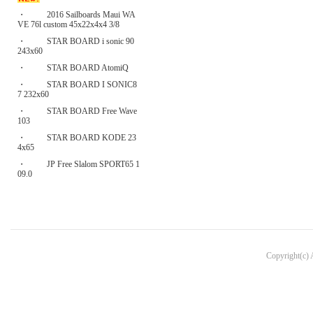
・
2016 Sailboards Maui WA
VE 76l custom 45x22x4x4 3/8
・
STAR BOARD i sonic 90
243x60
・
STAR BOARD AtomiQ
・
STAR BOARD I SONIC8
7 232x60
・
STAR BOARD Free Wave
103
・
STAR BOARD KODE 23
4x65
・
JP Free Slalom SPORT65 1
09.0
Copyright(c)