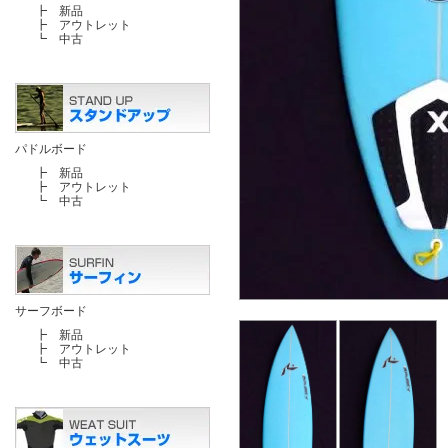
┣
新品
┣
アウトレット
┗
中古
パドルボード
┣
新品
┣
アウトレット
┗
中古
サーフボード
┣
新品
┣
アウトレット
┗
中古