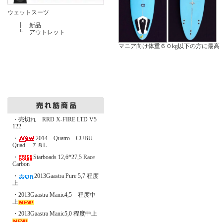
ウェットスーツ
┣
新品
┗
アウトレット
マニア向け体重６０kg以下の方に最高
・売切れ RRD X-FIRE LTD V5
122
・
2014 Quatro CUBU
Quad ７８L
・
Starboads 12,6*27,5 Race
Carbon
・
2013Gaastra Pure 5,7 程度
上
・2013Gaastra Manic4,5 程度中
上
・2013Gaastra Manic5,0 程度中上