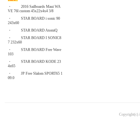
・
2016 Sailboards Maui WA
VE 76l custom 45x22x4x4 3/8
・
STAR BOARD i sonic 90
243x60
・
STAR BOARD AtomiQ
・
STAR BOARD I SONIC8
7 232x60
・
STAR BOARD Free Wave
103
・
STAR BOARD KODE 23
4x65
・
JP Free Slalom SPORT65 1
09.0
Copyright(c)