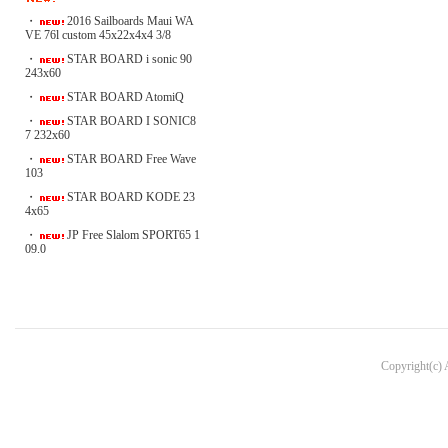
・
2016 Sailboards Maui WA
VE 76l custom 45x22x4x4 3/8
・
STAR BOARD i sonic 90
243x60
・
STAR BOARD AtomiQ
・
STAR BOARD I SONIC8
7 232x60
・
STAR BOARD Free Wave
103
・
STAR BOARD KODE 23
4x65
・
JP Free Slalom SPORT65 1
09.0
Copyright(c)